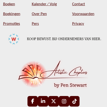
Boeken
Kalender ⁄ Volg
Contact
Boekingen
Over Pen
Voorwaarden
Promoties
Pers
Privacy
F
L
X
I
T