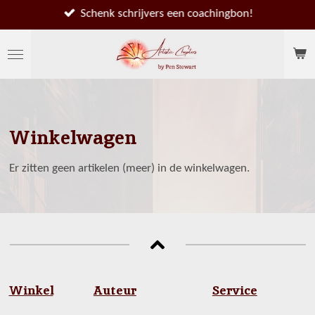
Ga
Schenk schrijvers een coachingbon!
direct
naar
de
hoofdinhoud
Winkelwagen
Er zitten geen artikelen (meer) in de winkelwagen.
Winkel
Auteur
Service