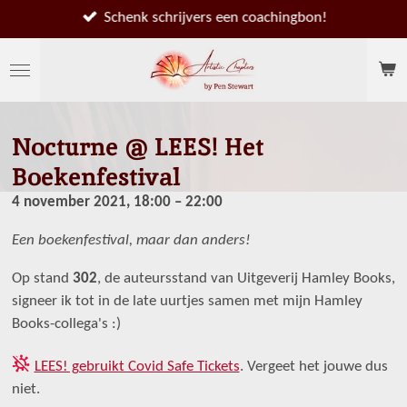
Ga
Schenk schrijvers een coachingbon!
direct
naar
de
hoofdinhoud
Nocturne @ LEES! Het
Boekenfestival
4 november 2021, 18:00 – 22:00
Een boekenfestival, maar dan anders!
Op stand
302
, de auteursstand van Uitgeverij Hamley Books,
signeer ik tot in de late uurtjes samen met mijn Hamley
Books-collega's :)
󱣢
LEES! gebruikt Covid Safe Tickets
. Vergeet het jouwe dus
niet.