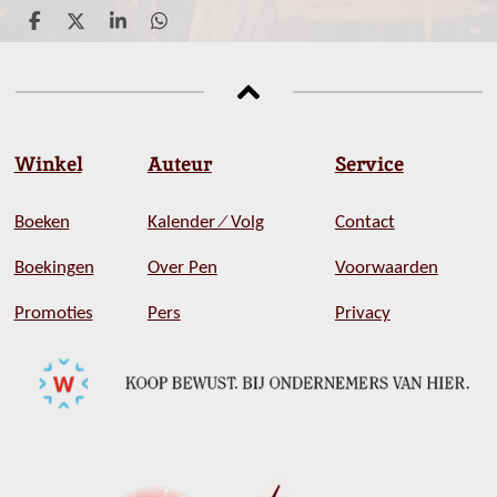
D
D
S
D
e
e
h
e
l
e
a
l
e
l
r
e
n
e
n
Winkel
Auteur
Service
Boeken
Kalender ⁄ Volg
Contact
Boekingen
Over Pen
Voorwaarden
Promoties
Pers
Privacy