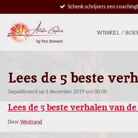
Ga
Schenk schrijvers een coaching
direct
naar
de
WINKEL ⁄ BOE
hoofdinhoud
Lees de 5 beste ver
Gepubliceerd op 1 december 2019 om 00:00
Lees de 5 beste verhalen van de
Door
Westrand