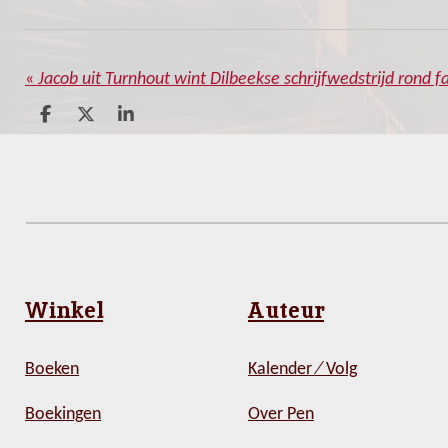
«
Jacob uit Turnhout wint Dilbeekse schrijfwedstrijd rond f
D
D
S
e
e
h
l
e
a
e
l
r
n
e
Winkel
Auteur
Boeken
Kalender ⁄ Volg
Boekingen
Over Pen