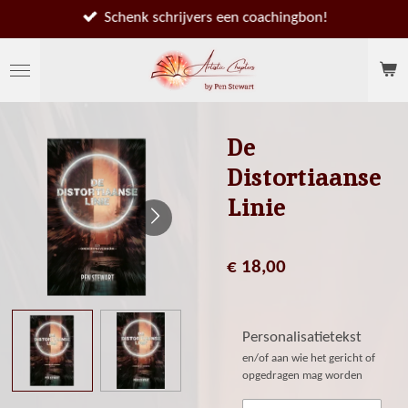
Ga
Schenk schrijvers een coachingbon!
direct
naar
de
hoofdinhoud
De
Distortiaanse
Linie
€ 18,00
Personalisatietekst
en/of aan wie het gericht of
opgedragen mag worden