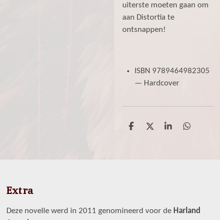
uiterste moeten gaan om
aan Distortia te
ontsnappen!
ISBN 9789464982305
— Hardcover
D
D
S
D
e
e
h
e
l
e
a
l
e
l
r
e
n
e
n
Extra
Deze novelle werd in 2011 genomineerd voor de
Harland