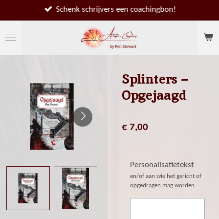
Ga
Schenk schrijvers een coachingbon!
direct
naar
de
hoofdinhoud
Splinters –
Opgejaagd
€ 7,00
Personalisatietekst
en/of aan wie het gericht of
opgedragen mag worden