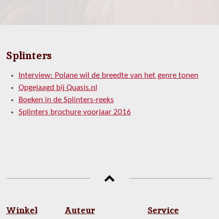
e
e
h
e
l
e
a
l
e
l
r
e
n
e
n
Splinters
Interview: Polane wil de breedte van het genre tonen
Opgejaagd bij Quasis.nl
Boeken in de Splinters-reeks
Splinters brochure voorjaar 2016
Winkel
Auteur
Service