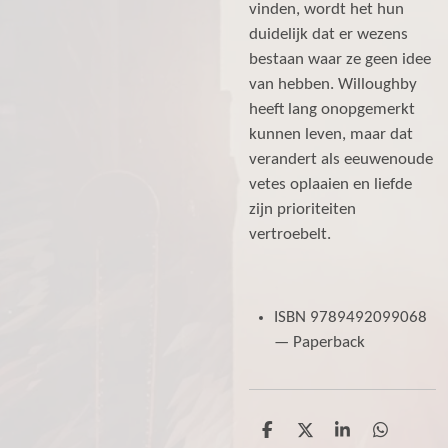
vinden, wordt het hun
duidelijk dat er wezens
bestaan waar ze geen idee
van hebben. Willoughby
heeft lang onopgemerkt
kunnen leven, maar dat
verandert als eeuwenoude
vetes oplaaien en liefde
zijn prioriteiten
vertroebelt.
ISBN 9789492099068
— Paperback
D
D
S
D