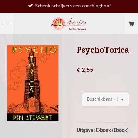
Ga
Schenk schrijvers een coachingbon!
direct
naar
de
hoofdinhoud
PsychoTorica
€ 2,55
Uitgave: E-boek (Ebook)