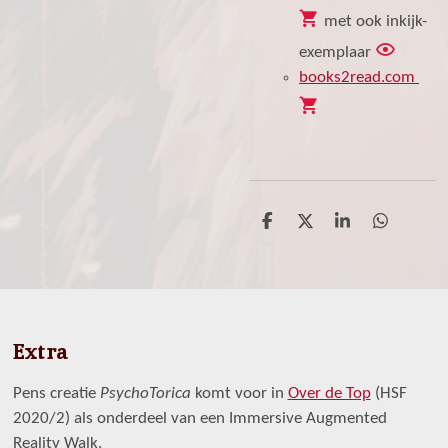
󰄐
met ook inkijk-
󰛐
exemplaar
books2read.com
󰄐
D
D
S
D
e
e
h
e
l
e
a
l
e
l
r
e
n
e
n
Extra
Pens creatie
PsychoTorica
komt voor in
Over de Top
(HSF
2020/2) als onderdeel van een Immersive Augmented
Reality Walk.