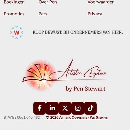
Boekingen
Over Pen
Voorwaarden
Promoties
Pers
Privacy
F
L
X
I
T
a
i
n
i
BTW BE 0861.040.492
© 2026 Artistic Chapters by Pen Stewart
c
n
s
k
e
k
t
T