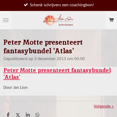
Ga
Schenk schrijvers een coachingbon!
direct
naar
de
hoofdinhoud
Peter Motte presenteert
fantasybundel 'Atlas'
Gepubliceerd op 3 december 2013 om 00:00
Peter Motte presenteert fantasybundel
'Atlas'
Door Jan Lion
Volgende
»
D
D
S
D