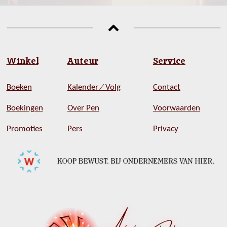
e
e
h
e
l
e
a
l
e
l
r
e
n
e
n
Winkel
Auteur
Service
Boeken
Kalender ⁄ Volg
Contact
Boekingen
Over Pen
Voorwaarden
Promoties
Pers
Privacy