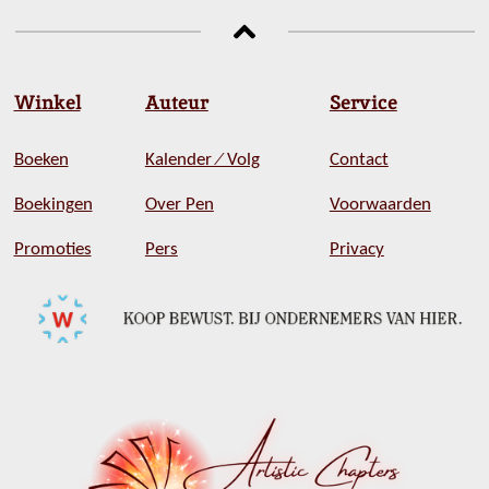
l
e
a
l
e
l
r
e
n
e
n
Winkel
Auteur
Service
Boeken
Kalender ⁄ Volg
Contact
Boekingen
Over Pen
Voorwaarden
Promoties
Pers
Privacy