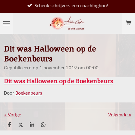
Ga
Schenk schrijvers een coachingbon!
direct
naar
de
hoofdinhoud
Dit was Halloween op de
Boekenbeurs
Gepubliceerd op 1 november 2019 om 00:00
Dit was Halloween op de Boekenbeurs
Door
Boekenbeurs
«
Vorige
Volgende
»
D
D
S
D
e
e
h
e